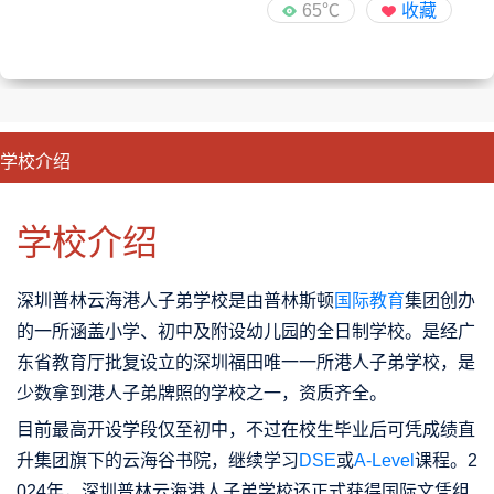
65℃
收藏
学校介绍
CLOSE
优势特色
课程班型
师资配备
升学成果
学校介绍
深圳普林云海港人子弟学校是由普林斯顿
国际教育
集团创办
的一所涵盖小学、初中及附设幼儿园的全日制学校。是经广
东省教育厅批复设立的深圳福田唯一一所港人子弟学校，是
少数拿到港人子弟牌照的学校之一，资质齐全。
目前最高开设学段仅至初中，不过在校生毕业后可凭成绩直
升集团旗下的云海谷书院，继续学习
DSE
或
A-Level
课程。2
024年，深圳普林云海港人子弟学校还正式获得国际文凭组