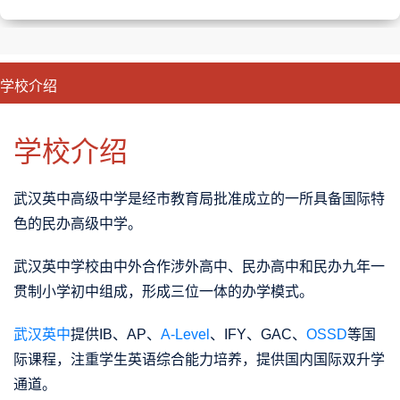
学校介绍
CLOSE
优势特色
课程班型
师资配备
升学成果
学校介绍
武
汉英中高级中学
是经市教育局批准成立的一所具备
国际特
色
的民办高级中学。
武
汉英中
学校由
中外合作涉外高中、民办高中和民办九年一
贯制小学初中
组成，形成
三位一体
的办学模式。
武汉英中
提供
IB、AP、
A-Level
、IFY、
GAC
、
OSSD
等国
际课程，注重学生
英语综合能力培养
，提供国内国际
双升学
通道
。