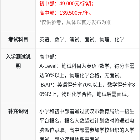
初中部：49,000元/学期；
高中部：139,500元/年。
*仅供参考，具体以官方发布为准
考试科目
英语、数学、笔试、面试、物理、化学
入学测试说
高中部：
明
A-Level：笔试科目为英语+数学，得分率需
达50%以上，物理化学合格，无面试。
IB/AP：英语得分率70%以上，数学得分率8
英国方向
，英中
历届牛津、剑桥录取总数已达
140份
，本年
0%以上，物理化学合格，笔试后需面试。
度延续强劲势头，获牛津录取3份、剑桥录取7份。截至目
前，学子们共收获
G5院校
录取
301份
，超过去年同期，其中
补充说明
小学和初中部需通过武汉市教育局统一招生
包括伦敦政治经济学院25份、帝国理工学院31份、伦敦大
平台报名，报名人数超过计划数时将通过电
学学院235份。同时，学校实现
《泰晤士报》全英排名前十
脑派位录取。高中部需参加学校组织的入学
高校录取“大满贯”
，圣安德鲁斯大学、杜伦大学、巴斯大
考试，部分课程体系需面试。