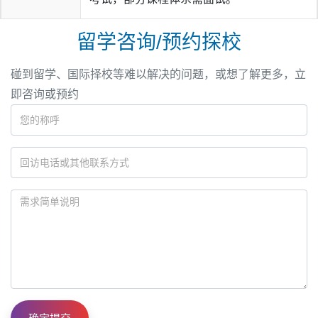
学、华威大学等传统强校持续丰收。
留学咨询/预约探校
加拿大方向
，英中学子共获得加拿大高校录取通知书
634
份
，其中象征加拿大高等教育至高水准的医博类前三院校
碰到留学、国际择校等难以解决的问题，或想了解更多，立
——麦吉尔大学、多伦多大学、英属哥伦比亚大学——合计
即咨询或预约
录取343份。此外，滑铁卢大学、麦克马斯特大学、女王大
学、阿尔伯塔大学、韦士敦大学等知名学府亦有多份录取，
多人次获得奖学金。
澳大利亚方向
录取创校史新高。英中学子共获澳洲录取
312
份
，其中
“八大”名校
录取达
304份
，远超往年水平。得益于