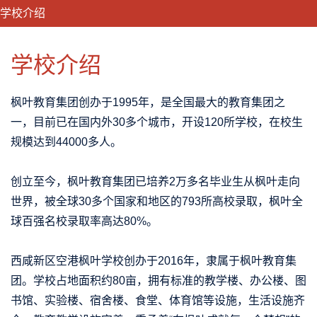
学校介绍
CLOSE
优势特色
课程班型
师资配备
升学成果
学校介绍
枫叶教育集团创办于1995年，是全国最大的教育集团之
一，目前已在国内外30多个城市，开设120所学校，在校生
规模达到44000多人。
创立至今，枫叶教育集团已培养2万多名毕业生从枫叶走向
世界，被全球
30多个国家和地区的
793所高校录取
，
枫叶全
球百强名校录取率高达
80%
。
西咸新区空港枫叶学校创办于2016年，隶属于枫叶教育集
团。学校占地面积约80亩，拥有标准的教学楼、办公楼、图
书馆、实验楼、宿舍楼、食堂、体育馆等设施，生活设施齐