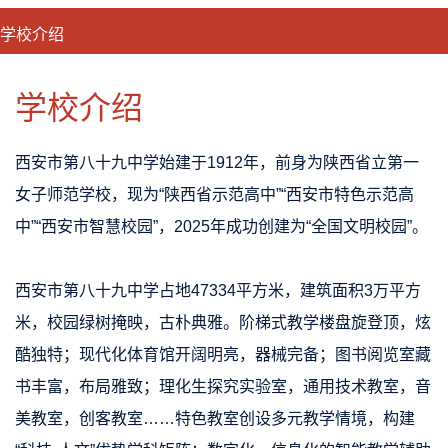
学校介绍
CLOSE
优势特色
课程班型
师资配备
升学成果
学校介绍
西安市第八十九中学始建于1912年，前身为陕西省立第一
女子师范学校，现为“陕西省示范高中”“西安市特色示范高
中”“西安市智慧校园”，2025年成功创建为“全国文明校园”。
西安市第八十九中学占地47334平方米，建筑面积3万平方
米，校园绿树掩映，古朴典雅。阶梯式教学楼盘旋登顶，炫
酷独特；现代化体育馆开阔明亮，器械完备；图书阅览室藏
书丰富，布局雅致；
理化生探究实验室，通用技术教室，音
美教室，创客教室……特色教室创设多元教学情境，构建