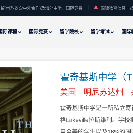
留学院校(含中外合作)及海外中学、国际竞赛
国际教育信息一
国际课程
国际竞赛
留学院校
留学考试
国际
霍奇基斯中学（The H
美国 - 明尼苏达州 -
霍奇基斯中学是一所私立寄宿
格Lakeville拉斯维利。
自全美的学生以及16%的国