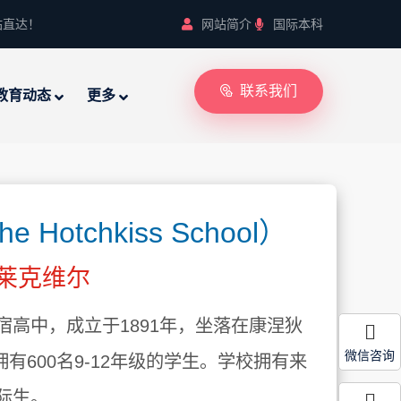
站直达！
网站简介
国际本科
联系我们
教育动态
更多
otchkiss School）
 莱克维尔
高中，成立于1891年，坐落在康涅狄
微信咨询
学校拥有600名9-12年级的学生。学校拥有来
际生。