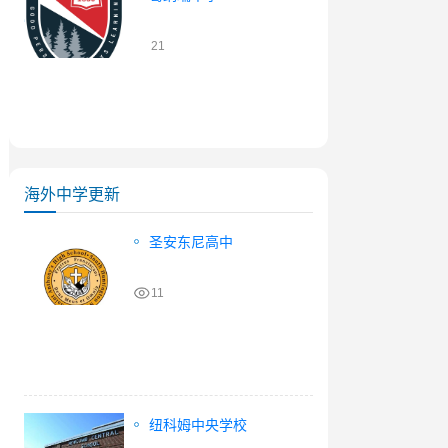
21
海外中学更新
圣安东尼高中
11
纽科姆中央学校