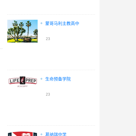
蒙哥马利主教高中
23
生命预备学院
23
葛纳瑞中学