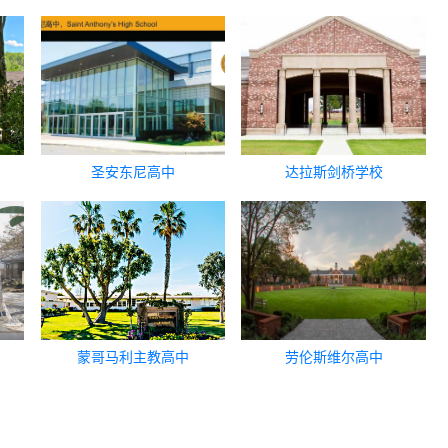
圣安东尼高中
达拉斯剑桥学校
蒙哥马利主教高中
劳伦斯维尔高中