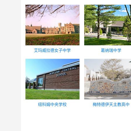
艾玛威拉德女子中学
葛纳瑞中学
纽科姆中央学校
梅特德伊天主教高中