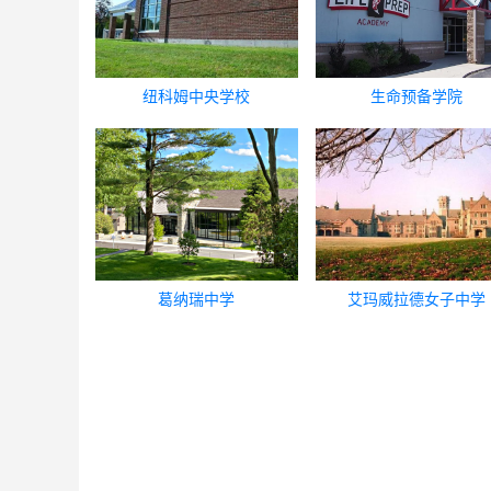
纽科姆中央学校
生命预备学院
葛纳瑞中学
艾玛威拉德女子中学