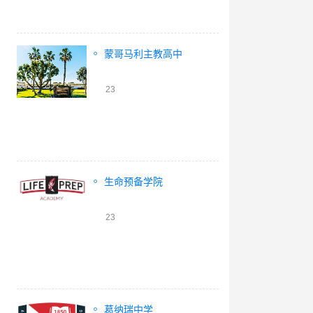
蒙哥马利主教高中
23
生命预备学院
23
葛纳瑞中学