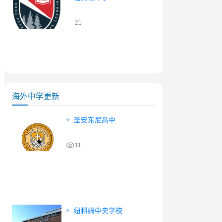
21
海外中学更新
圣安东尼高中
11
纽科姆中央学校