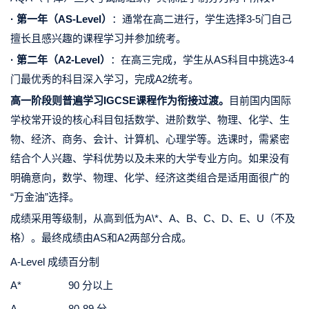
· 第一年（AS-Level）
：
通常在高二进行
，学生选择3-5门自己
擅长且感兴趣的课程学习并参加统考。
· 第二年（A2-Level）
：
在高三完成
，
学
生从AS科目中挑选3-4
门最优秀的科目深入学习，完成A2统考。
高一阶段则普遍学习IGCSE课程作为衔接过渡。
目前国内国际
学校常开设的核心科目包括数学、进阶数学、物理、化学、生
物、经济、商务、会计、计算机、心理学等。选课时，需紧密
结合个人兴趣、学科优势以及未来的大学专业方向。如果没有
明确意向，数学、物理、化学、经济这类组合是适用面很广的
“万金油”选择。
成绩采用等级制，从高到低为A\*、A、B、C、D、E、U（不及
格）。最终成绩由AS和A2两部分合成。
A-Level 成绩
百分制
A*
90 分以上
A
80-89 分