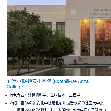
4.
富尔顿-迪安扎学院 (Foothill-De Anza
College)
特色专业
：计算机科学、生物技术、工程学
介绍
：富尔顿-迪安扎学院是北加州最受欢迎的社区大学之
一，提供多样化的课程，并与多所四年制大学建立了强有力