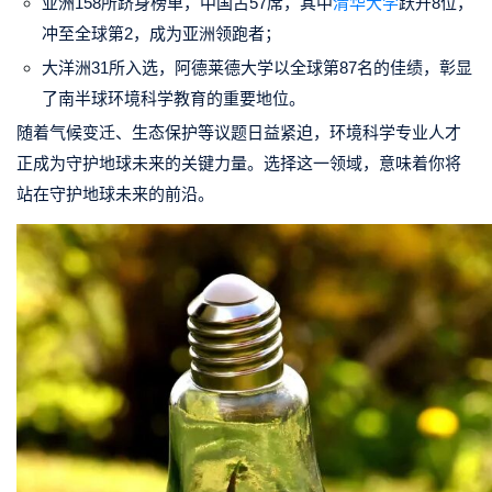
亚洲158所跻身榜单，中国占57席，其中
清华大学
跃升8位，
冲至全球第2，成为亚洲领跑者；
大洋洲31所入选，
阿德莱德大学
以全球
第87名
的佳绩，彰显
了南半球环境科学教育的重要地位。
随着
气候变迁
、生态保护等议题日益紧迫，环境科学专业人才
正成为守护地球未来的关键力量。
选择这一领域，意味着你将
站在守护地球未来的前沿。