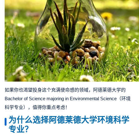
如果你也渴望投身这个充满使命感的领域，
阿德莱德大学
的
Bachelor of Science majoring in Environmental Science
（
环境
科学专业
），值得你重点考虑！
为什么选择阿德莱德大学环境科学
专业？