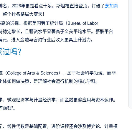
名，2026年更是看点十足
。
斯坦福直接登顶，打破了
芝加哥
，整个排名格局大变天！
极高的选择。根据美国劳工统计局（
Bureau of Labor
持稳定增长，且薪资水平显著高于全美平均水平。薪酬平台
美元，进入金融与咨询行业后收入更具上升潜力
。
踩过吗？
院（
College of Arts & Sciences
），属于社会科学领域，而非
个体如何做决策，是理解社会运行机制的核心学科。
学、微观经济学与计量经济学；而金融更偏应用与资本运作。
何赚钱
”
。
学、线性代数是基础配置，进阶课程还会涉及博弈论、计量模