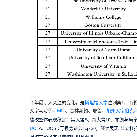
今年最引人关注的变化，是
斯坦福大学
位列第
1
，而
大学与哈佛、
MIT
、普林斯顿、耶鲁、
加州大学伯克
藤校整体表现稳定：宾大第
8
、哥大第
10
、布朗与康
UCL
A
、
UCSD
等强势进入
Top 30
，继续展现
“
公立扛
强校在经济学领域依旧根基深厚。