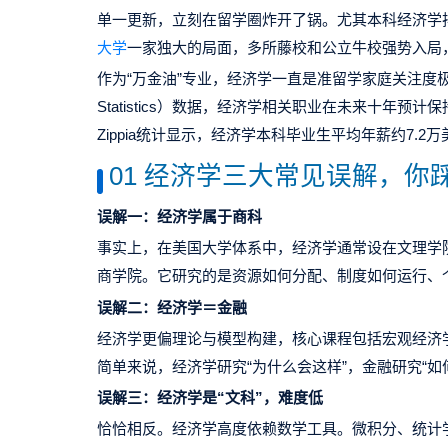
单一更新，立刻在留学圈炸开了锅。尤其本科经济学排
大学
一家独大的局面，多所藤校和公立牛校强势入局
作为
“
万金油
”
专业，经济学一直是准留学家庭关注度
Statistics
）数据，经济学相关职业在未来十年预计保
Zippia
统计显示，经济学本科毕业生平均年薪约
7.2
万
01
经济学三大常见误解，你
误解一：经济学属于商科
事实上，在美国大学体系中，经济学通常设在文理学
商学院。它研究的是资源如何分配、制度如何运行、
误解二：经济学＝金融
经济学更偏理论与模型构建，核心课程包括宏观经济
简单来说，经济学研究
“
为什么会这样
”
，金融研究
“
如
误解三：经济学是
“
文科
”
，难度低
恰恰相反。经济学高度依赖数学工具。微积分、统计