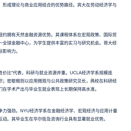
，形成理论与商业应用结合的优势路径。宾大在劳动经济学与
纽约拥有天然金融资源优势。其课程体系在宏观政策、国际贸
一全球金融中心，为学生提供丰富的实习与研究机会。哥大经
际影响力。
性价比
”
代表，科研与就业资源并重。
UCLA
经济学系规模庞
织；密歇根则以应用微观与公共政策研究见长，两校在科研经
们在学术产出与毕业生就业表现上长期保持高水准。
争力强劲。
NYU
经济学系在金融经济学、宏观经济与应用计量
互动。其毕业生在华尔街及咨询行业具有显著就业优势。