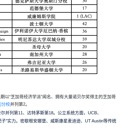
长期以
“
芝加哥经济学派
”
闻名、拥有大量诺贝尔奖得主的芝加哥
利分校
并列第
2
。
奈尔并列第
11
、达特茅斯第
18
。公立系统方面，
UCB
、
把子
”
实力。密歇根安娜堡、威斯康星麦迪逊、
UT Austin
等传统