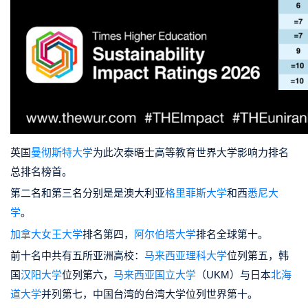
英国
曼彻斯特大学
为此次泰晤士高等教育世界大学影响力排名
总排名榜首。
第二名和第三名分别是是澳大利亚
格里菲斯大学
和西
悉尼大
学
。
加拿大女王大学
排名第四，
阿尔伯塔大学
排名全球第十。
前十名中共有五所亚洲高校
：
马来西亚理科大学
位列第五，韩
国
汉阳大学
位列第六，
马来西亚国立大学
（UKM）与日本
北海
道大学
并列第七，中国台湾的台湾大学位列世界第十。