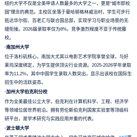
纽约大学不仅是
全美申请人数最多的大学之一
，更是“
城市即校
园
”理念的典范。主校区坐落于曼哈顿格林威治村，学生可步行
抵达华尔街、百老汇与联合国总部，实现学习与职业场景的无
缝衔接。2026届录取率仅为8%，竞争激烈程度不亚于传统藤
校。
·南加州大学
位于洛杉矶核心
，南加大尤其以
电影艺术学院
享誉全球，
与好
莱坞深度绑定
，为学生提供顶尖行业资源。2025-2026学年录取
率为11.2%，其中中国学生录取人数突出，显示出该校在国际生
招生中的活跃姿态。
·加州大学伯克利分校
作为全
美最佳公立大学
，伯克利在计算机科学、工程、经济学
等领域位居世界前沿。拥有劳伦斯伯克利国家实验室等顶级科
研平台，是学术研究与实践应用并重的代表。
·波士顿大学