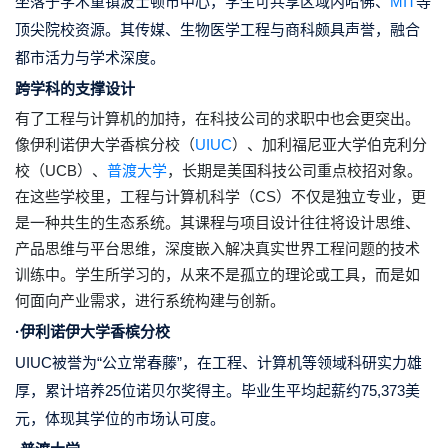
坐落于学术重镇波士顿市中心，
学生可共享区域内哈佛、
MIT
等
顶尖院校资源
。其传媒、生物医学工程与商科颇具声誉，融合
都市活力与学术深度。
跨学科的支撑设计
有了工程与计算机的加持，在科技公司的求职中也会更突出。
像伊利诺伊大学香槟分校（
UIUC
）、加利福尼亚大学伯克利分
校（UCB）、
普渡大学
，
长期是美国科技公司重点校招对象
。
在这些学校里，
工程与计算机科学（CS）不仅是独立专业，更
是一种共生的生态系统
。其课程与项目设计往往将设计思维、
产品思维与平台思维，深度嵌入解决真实世界工程问题的技术
训练中。学生所学习的，从来不是孤立的理论或工具，而是如
何面向产业需求，进行系统构建与创新。
·伊利诺伊大学香槟分校
UIUC被誉为“公立常春藤”，在工程、计算机等领域科研实力雄
厚，累计培养25位诺贝尔奖得主。毕业生平均起薪约75,373美
元，体现其学位的市场认可度。