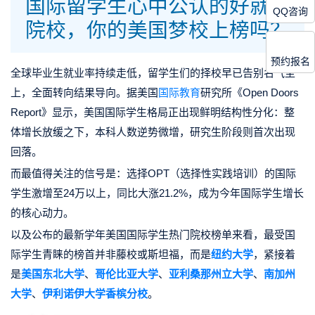
国际留学生心中公认的好就业
QQ咨询
院校，你的美国梦校上榜吗？
预约报名
全球毕业生就业率持续走低，留学生们的择校早已告别名气至
上，全面转向结果导向。
据美国
国际教育
研究所《Open Doors
Report》显示，美国国际学生格局正出现鲜明结构性分化：整
体增长放缓之下，本科人数逆势微增，研究生阶段则首次出现
回落。
而最值得关注的信号是：选择OPT（选择性实践培训）的国际
学生激增至24万以上，同比大涨21.2%，成为今年国际学生增长
的核心动力。
以及公布的最新学年美国国际学生热门院校榜单来看，最受国
际学生青睐的榜首并非藤校或斯坦福，而是
纽约大学
，紧接着
是
美国东北大学
、
哥伦比亚大学
、
亚利桑那州立大学
、
南加州
大学
、
伊利诺伊大学香槟分校
。