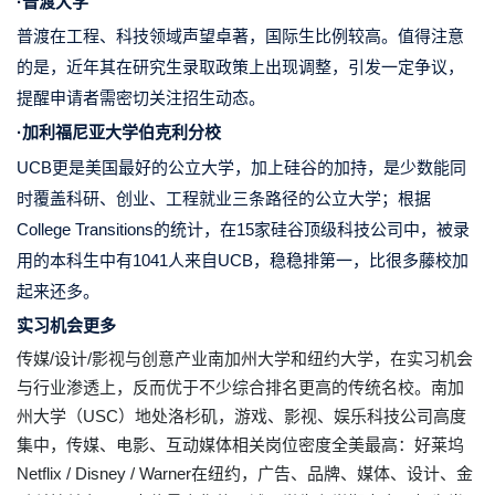
·普渡大学
普渡在工程、科技领域声望卓著，国际生比例较高。值得注意
的是，近年其在研究生录取政策上出现调整，引发一定争议，
提醒申请者需密切关注招生动态。
·加利福尼亚大学伯克利分校
UCB更是美国最好的公立大学，加上硅谷的加持，是少数能同
时覆盖科研、创业、工程就业三条路径的公立大学；根据
College Transitions的统计，在15家硅谷顶级科技公司中，被录
用的本科生中有1041人来自UCB，稳稳排第一，比很多藤校加
起来还多。
实习机会更多
传媒/设计/影视与创意产业南加州大学和纽约大学
，在实习机会
与行业渗透上，反而优于不少综合排名更高的传统名校。南加
州大学（USC）地处洛杉矶，游戏、影视、娱乐科技公司高度
集中，传媒、电影、互动媒体相关岗位密度全美最高：好莱坞
Netflix / Disney / Warner在纽约，广告、品牌、媒体、设计、金