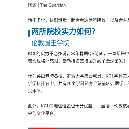
图源 | The Guardian
话不多说，快跟贵贵一起看看这两所院校，以及合并
两所院校实力如何？
伦敦国王学院
KCL的实力不必多说，
常年稳居QS前50，
一直都是中
表现也格外亮眼，
最新排名直接回升到了全球第31！
作为
英国老牌名校、罗素大学集团成员
，KCL学科
学学科排名
中，共有
26个学科跻身全球前50，
医学、
尖水平。
此外，KCL的
地理位置也十分优越——坐落于伦敦核
会与文化平台。