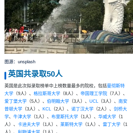
图源：unsplash
英国共录取50人
英国是此次拟录取榜单中上榜数量最多的院校，包括
曼彻斯特
大学
（9人）、
格拉斯哥大学
（8人）、
帝国理工学院
（7人）、
爱丁堡大学
（5人）、
伯明翰大学
（3人）、
UCL
（3人）、
南安
普顿大学
（3人）、
KCL
（2人）、
诺丁汉大学
（2人）、
剑桥大
学
、
牛津大学
（1人）、
布里斯托大学
（1人）、
华威大学
（1
人）、
卡迪夫大学
（1人）、
莱斯特大学
（1人）、
雷丁大学
（1
人）、
利物浦大学
（1人）。