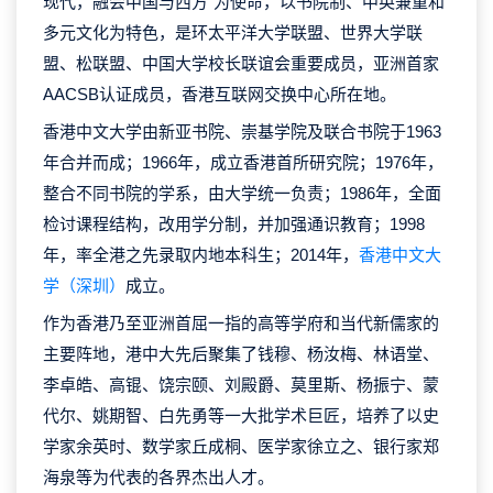
现代，融会中国与西方”为使命，以书院制、中英兼重和
多元文化为特色，是环太平洋大学联盟、世界大学联
盟、松联盟、中国大学校长联谊会重要成员，亚洲首家
AACSB认证成员，香港互联网交换中心所在地。
香港中文大学由新亚书院、崇基学院及联合书院于1963
年合并而成；1966年，成立香港首所研究院；1976年，
整合不同书院的学系，由大学统一负责；1986年，全面
检讨课程结构，改用学分制，并加强通识教育；1998
年，率全港之先录取内地本科生；2014年，
香港中文大
学（深圳）
成立。
作为香港乃至亚洲首屈一指的高等学府和当代新儒家的
主要阵地，港中大先后聚集了钱穆、杨汝梅、林语堂、
李卓皓、高锟、饶宗颐、刘殿爵、莫里斯、杨振宁、蒙
代尔、姚期智、白先勇等一大批学术巨匠，培养了以史
学家余英时、数学家丘成桐、医学家徐立之、银行家郑
海泉等为代表的各界杰出人才。