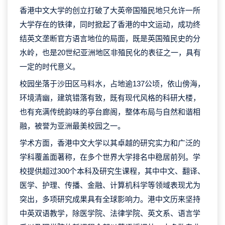
香港中文大学的创立打破了大英帝国殖民地只允许一所
大学存在的铁律，同时掀起了香港的中文运动，成功终
结英文垄断官方语言地位的局面，既是英国殖民史的分
水岭，也是20世纪亚洲地区非殖民化的表征之一，具有
一定的时代意义。
校园坐落于沙田区马料水，占地逾137公顷，依山傍海，
环境清幽，建筑错落有致，既有现代风格的科研大楼，
也有充满传统韵味的亭台廊阁，整体布局与自然和谐相
融，被誉为亚洲最美校园之一。
学术方面，香港中文大学以其卓越的研究实力和广泛的
学科覆盖面著称，在多个世界大学排名中稳居前列。学
校提供超过300个本科及研究生课程，其中中文、翻译、
医学、护理、传播、金融、计算机科学等领域表现尤为
突出，多项研究成果具有全球影响力。港中文历来坚持
中英双语教学，除医学院、法律学院、英文系、语言学