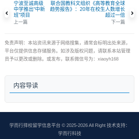
宁波至诚高级
联合国教科文组织《高等教育全球
中学推出“中新
趋势报告》：20年在校生人数增长
班”项目
超过一倍
上一篇
下一篇
免责声明：本站资讯来源于网络搜集，通常会标明出处来源，
平台仅提供信息存储服务。如涉及版权问题，请联系本站管理
员予以更改或删除。或发布，联系微信号为：xiaoyh168
内容导读
学而行择校留学信息平台
© 2025-2026 All Right 技术支持：
学而行科技