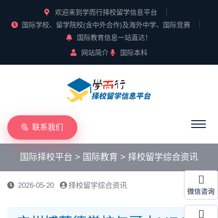
欢迎来到学而行择校留学信息平台
国际学校、留学院校(含中外合作)及海外中学、国际竞赛
国际教育信息一站直达！
网站简介
国际本科
联系我们
国际择校平台
>
国际教育
>
择校留学综合资讯
2026-05-20
择校留学综合资讯
微信咨询