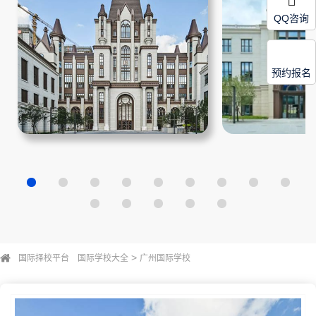
QQ咨询
预约报名
>
国际择校平台
国际学校大全
广州国际学校