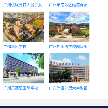
广州优联外籍人员子女
广州市南沙区维港青藤
学校
中学（原广州市英东中
学）
广州新侨学校
广州外国语学校国际部
广州贝赛思国际学校
广东外语外贸大学附设
外语学校国际部|广州市
实验外语学校中外合作