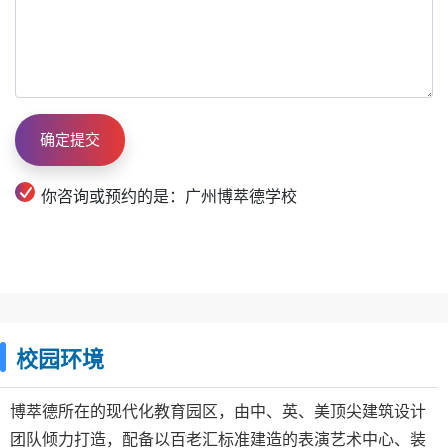
ademy）、人文AI（AI for Humanity）、工作世界（Wor
ld of Work），帮助学生明确职业目标、培养文化自信、
提升人工智能素养，并通过实习、行业参访等实践活动
链接真实世界。
你咨询或预约的是：广州博萃德学校
校园环境
博萃德所在的现代化教育园区，由中、英、美顶尖建筑设计
团队倾力打造，配备以百老汇标准建造的表演艺术中心、装