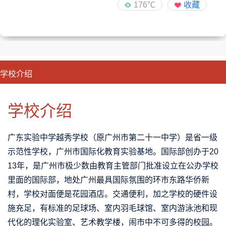
176℃
收藏
学校介绍
CLOSE
优势特色
课程班型
师资配备
升学成果
学校介绍
广东实验中学越秀学校（原广州市第二十一中学）是省一级
示范性学校，广州市国际化教育实验基地。国际部创办于20
13年，是广州市极少数由教育主管部门批准设立在公办学校
里面的国际部，地处广州最具国际氛围的环市东路华侨新
村，学校对面便是花园酒店。交通便利，加之学校的硬件设
施充足，有标准的足球场、室内羽毛球馆、室内游泳池和现
代化的理化实验室、艺术教学楼，闹市中不可多得的校园。