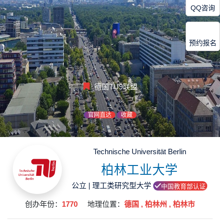
QQ咨询
预约报名
德国TU9联盟
官网直达
收藏
Technische Universität Berlin
柏林工业大学
公立 | 理工类研究型大学
中国教育部认证
创办年份：
1770
地理位置：
德国 , 柏林州 , 柏林市