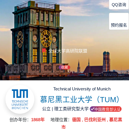
QQ咨询
预约报名
全球大学高研院联盟
收藏
Technical University of Munich
慕尼黑工业大学（TUM）
公立 | 理工类研究型大学
中国教育部认证
创办年份：
1868年
地理位置：
德国 , 巴伐利亚州 , 慕尼黑
市