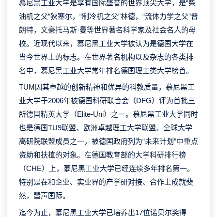
慕尼黑工业大学是享有国际盛誉的世界顶尖大学，是“柴
油机之父”狄塞尔，“制冷机之父”林德，“流体力学之父”普
朗特，文豪托马斯·曼等世界著名科学家及社会名人的母
校。近现代以来，慕尼黑工业大学被认为是德国大学在
当今世界上的标志。在世界著名机构以及杂志的各类排
名中，慕尼黑工业大学常年排名德国理工类大学榜首。
TUM因其卓越的创新精神和优异的科教质量，慕尼黑工
业大学于2006年被德国科研联合会（DFG）评为首批三
所德国精英大学（Elite-Uni）之一。慕尼黑工业大学同时
也是德国TU9联盟、欧洲卓越理工大学联盟、全球大学
高研院联盟成员之一，被德国政府列为“未来计划”中重点
资助和扶植的对象。在德国教育部的大学科研排行榜
（CHE）上，慕尼黑工业大学已经连续多年排名第一。
特别是在和企业、实业界的产学研对接、合作上成就斐
然，蜚声国际。
迄今为止，慕尼黑工业大学已培养出17位诺贝尔奖得