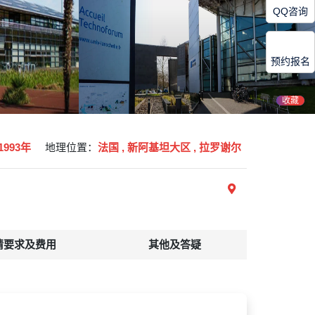
QQ咨询
预约报名
收藏
1993年
地理位置：
法国 , 新阿基坦大区 , 拉罗谢尔
请要求及费用
其他及答疑