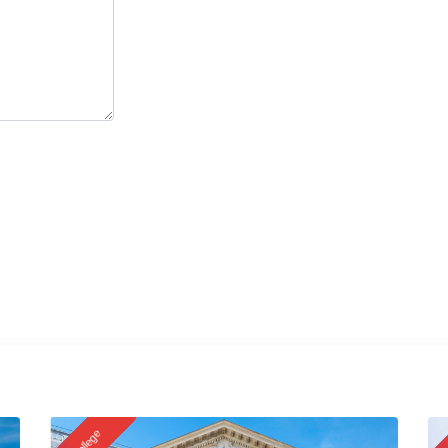
）
College