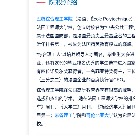
院校介绍
巴黎综合理工学院
（法语：École Polytechni
法国工程师大学校，创立时校名为“中央公共工程
属于法国国防部，是法国最顶尖且最富盛名的工
常年排名第一，被誉为法国精英教育模式的巅峰
“综合理工人”以培养领导人才著名，毕业生大多
业，还有20%的毕业排名优秀的学生选择进入国
有四位诺贝尔奖获得者，一名菲亚特奖得主，三
（三分之二）的法国企业的首席执行官CEO。
综合理工学院在法国高等教育界享有很高的威望
选拔和杰出的学术。 她在法国工程师大学校的排
车》周刊、《大学生》月刊、《新经济学人》周
居第一；
麻省理工
学院和
哥伦比亚大学
认为它是
校。