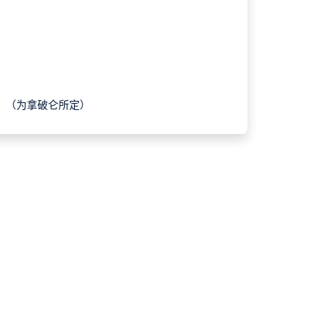
！（为拿破仑所定）