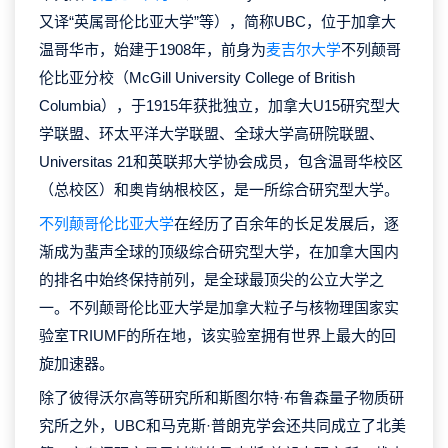
又译“英属哥伦比亚大学”等），简称UBC，位于加拿大
温哥华市，始建于1908年，前身为
麦吉尔大学
不列颠哥
伦比亚分校（McGill University College of British
Columbia），于1915年获批独立，加拿大U15研究型大
学联盟、环太平洋大学联盟、全球大学高研院联盟、
Universitas 21和英联邦大学协会成员，包含温哥华校区
（总校区）和奥肯纳根校区，是一所综合研究型大学。
不列颠哥伦比亚大学
在经历了百余年的长足发展后，逐
渐成为蜚声全球的顶级综合研究型大学，在加拿大国内
的排名中始终保持前列，是全球最顶尖的公立大学之
一。不列颠哥伦比亚大学是加拿大粒子与核物理国家实
验室TRIUMF的所在地，该实验室拥有世界上最大的回
旋加速器。
除了彼得沃尔高等研究所和斯图尔特·布鲁森量子物质研
究所之外，UBC和马克斯·普朗克学会还共同成立了北美