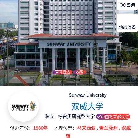
QQ咨询
预约报名
官网直达
收藏
Sunway University
双威大学
私立 | 综合类研究型大学
中国教育部认证
创办年份：
1986年
地理位置：
马来西亚 , 雪兰莪州 , 双威
镇