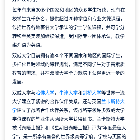
每年有来自30多个国家和地区的众多学生报读，现有在
校学生九千多名，提供超过20种学位和专业文凭课程，
包括世界各地著名大学承认的学士学位课程，并可学分
转移至英美澳加继续深造，受国际专业团体承认，教学
媒介语为英语。
双威大学目前拥有逾80个不同国家和地区的国际学生，
多样化且跨领域的课程规划，满足不同学生对于高素质
教育的需求，并在双威大学全力栽培下获得更近一步的
发展。
双威大学与
哈佛大学
，
牛津大学
和
剑桥大学
等世界一流
大学建立了紧密的合作伙伴关系。还与英国
兰卡斯特大
学
建立了战略合作伙伴关系，该战略带领许多双威大学
学位课程的毕业生从两所大学获得证书。兰卡斯特大学
被《泰晤士报》和《星期日泰晤士报》评为“年度最佳大
学”，是一所享有盛誉的世界级高等学府。学校与英国的