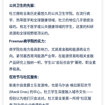
公共卫生的先驱：
杜兰拥有全美历史最悠久的公共卫生学院。在流行病
学、热带医学和全球健康领域，杜兰的地位几乎是统治
级的。有志于医学或公共健康领域的学生，这里的科研
资源和全球视野是顶尖的。
Freeman商学院的实力：
商学院在南方极具影响力，尤其是金融和能源商业方
向。紧邻墨西哥湾能源产业带，在能源贸易和相关金融
产品研究上独树一帜。学生以"会玩也会学"著称，职业素
养极高。
狂欢节与社区服务：
新奥尔良是爵士乐发源地，也是马尔迪·格拉斯狂欢节
(Mardi Gras) 的中心。杜兰学生深度融入城市文化——
但别以为他们只会派对。杜兰是全美第一所将"社区服
务"列为毕业必修课的大学。