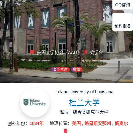
QQ咨询
预约报名
美国大学协会（AAU）
奖学金
官网直达
收藏
Tulane University of Louisiana
杜兰大学
私立 | 综合类研究型大学
创办年份：
1834年
地理位置：
美国 , 路易斯安那州 , 新奥尔
良