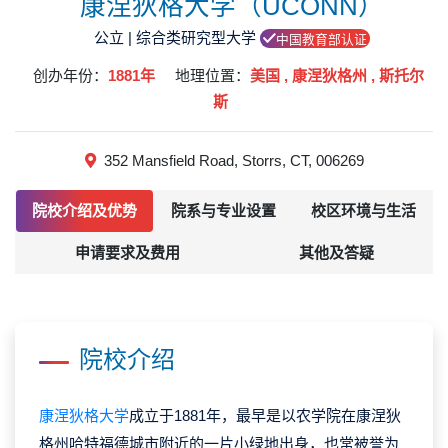
康涅狄格大学（UCONN）
公立 | 综合类研究型大学
中国教育部认证
创办年份：
1881年
地理位置：
美国 , 康涅狄格州 , 斯托尔
斯
352 Mansfield Road, Storrs, CT, 006269
院校介绍及优势
院系与专业设置
校区环境与生活
申请要求及费用
其他及答疑
院校介绍
康涅狄格大学
成立于1881年，最早是以农学院在康涅狄
格州哈特福德城市附近的一片小绿地出身，也常被誉为