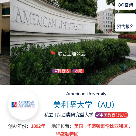
QQ咨询
预约报名
联合卫理公会
官网直达
收藏
American University
美利坚大学（AU）
私立 | 综合类研究型大学
中国教育部认证
创办年份：
1892年
地理位置：
美国 , 华盛顿哥伦比亚特区 ,
华盛顿特区