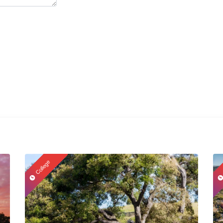
）
College