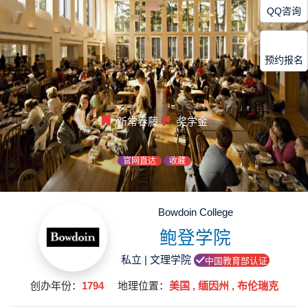
QQ咨询
预约报名
新常春藤
奖学金
官网直达
收藏
Bowdoin College
鲍登学院
私立 | 文理学院
中国教育部认证
创办年份：
1794
地理位置：
美国 , 缅因州 , 布伦瑞克