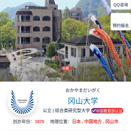
QQ咨询
预约报名
收藏
おかやまだいがく
冈山大学
公立 | 综合类研究型大学
中国教育部认证
创办年份：
1870
地理位置：
日本 , 中国地方 , 冈山市