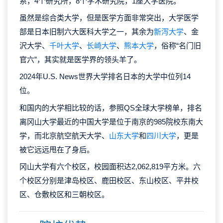
系，4个研究所，8个学术研究院，1座大学医院。
虽然是综合类大学，但是医学方面非常突出，大学医学
部是日本旧制六大医科大学之一，其余为
新泻大学
、金
沢大学、
千叶大学
、
长崎大学
、
熊本大学
，俗称“名门旧
官六”，其实就是医学界的领头羊了。
2024年U.S. News世界大学排名日本的大学中位列14
位。
和国内的大学相比较的话，参照QS全球大学榜单，排名
离冈山大学最近的中国大学是位于南京的985院校东南大
学，而北京航空航天大学、
山东大学
和
四川大学
，更是
被它远远甩在了身后。
冈山大学有六个校区，校园面积达2,062,819平方米。六
个校区分别是津岛校区、鹿田校区、东山校区、平井校
区、仓敷校区和三朝校区。