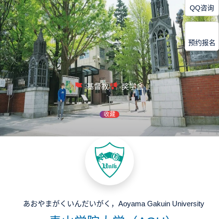
QQ咨询
预约报名
基督教
奖学金
收藏
あおやまがくいんだいがく，Aoyama Gakuin University