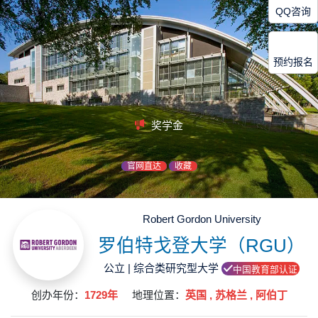
QQ咨询
预约报名
奖学金
官网直达
收藏
Robert Gordon University
罗伯特戈登大学（RGU）
公立 | 综合类研究型大学
中国教育部认证
创办年份：
1729年
地理位置：
英国 , 苏格兰 , 阿伯丁