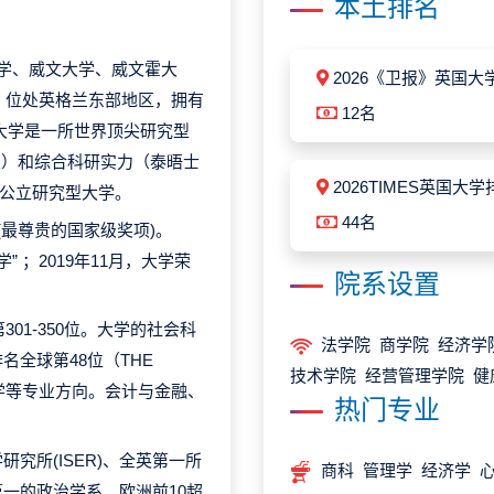
本土排名
译爱希大学、威文大学、威文霍大
2026《卫报》英国大
年，位处英格兰东部地区，拥有
12名
大学是一所世界顶尖研究型
奖）和综合科研实力（泰晤士
2026TIMES英国大学
所公立研究型大学。
44名
 (最尊贵的国家级奖项)。
” ；2019年11月，大学荣
院系设置
01-350位。大学的社会科
法学院 商学院 经济学
，排名全球第48位（THE
技术学院 经营管理学院 
会学等专业方向。会计与金融、
热门专业
究所(ISER)、全英第一所
商科 管理学 经济学 
一的政治学系、欧洲前10超