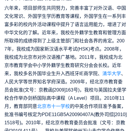
六年来，项目部师生共同努力，完善丰富了对外汉语、中国
文化常识、外国学生学历教育等课程，外国学生在一系列丰
富多彩的校内外活动课程中提升了语言运用能力，增进了对
中华文化的了解。近年来，我校在外籍学生教育和管理方面
所取得的成绩得到了上级主管部门和社会各界的肯定。200
7年，我校成为国家新汉语水平考试(HSK)考点。2008年，
我校成为北京市对外汉语推广基地。2011年，我校成为北
京市教育学会中小学外籍学生教育研究分会会长校。近年
来，我校多名外国毕业生升入西班牙IE商学院、
清华大学
、
人民大学等世界知名学府深造。2009年，经北京市教育委
员会批准(文号：京教函[2009]163号)，我校与英国拉夫堡学
校合作举办剑桥国际高中课程（A Level）项目。2010年11
月，教育部同意
北京市十一学校
的中英合作项目准予备案，
批准书编号核定为PDE11GB5A20090407A(教外司综[2010]
1518号)。2010年，经北京市教育委员会批准（文号：京教
函[2010] 411号），我校与美国犹他州万山赤中学合作举办