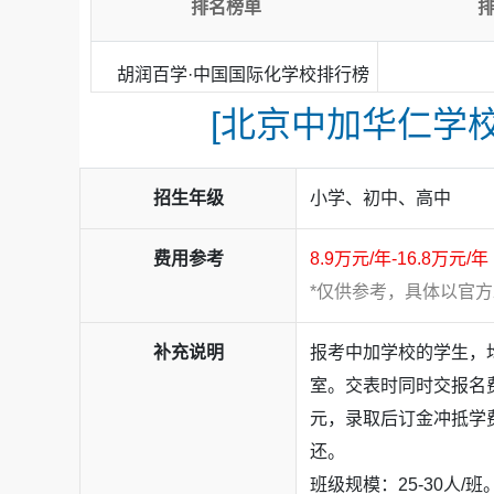
小学部
排名榜单
双语班：
以国家课程为坚实根基，深度融合国际
课程标准，语文教学深入剖析经典，巧妙融入跨
胡润百学·中国国际化学校排行榜
力孩子构建扎实稳固的知识体系。
[北京中加华仁学校
定制班：
在扎实的国家课程基础之上，我们聚焦
每一个孩子构建既有深度又有广度的课程体系。
招生年级
小学、初中、高中
初中部
双语班：
以国内中考为导向，通州区同步教研、
费用参考
8.9万元/年-16.8万元/年
中毕业生100%被普通高中录取，其中不乏
161中
*仅供参考，具体以官
特色班：
以出国留学为导向，直升本校国际高中
补充说明
报考中加学校的学生，
文化思维的早期培养，为学生铺设从初中到高中
成绩达到5.5分，更有佼佼者斩获6.5分乃至7
室。交表时同时交报名费人
元，录取后订金冲抵学
双优班：
双轨制培养，兼顾国内与国际双路径。
实的国内基础教育，又能提前浸润国际课程精髓
还。
质普通高中，或无缝衔接本校国际高中及其他国际
班级规模：25-30人/班