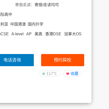
寄宿走读：
寄宿/走读均可
国际高中
大利亚 中国港澳 国内升学
SE A-level AP 美高 香港DSE 加拿大OS
电话咨询
预约探校
117℃
收藏