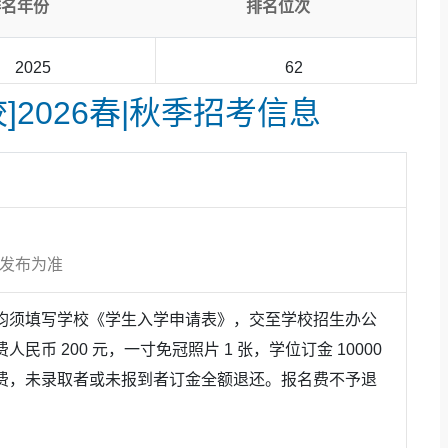
排名年份
排名位次
化课程，打造独具特色的融合课程体系。中教团队遵循国家
文化文学比较；数学教学结合国内教材与国际解题思路，助
2025
62
]2026春|秋季招考信息
语文、数学、英语三大核心学科，通过分层小班制教学，为
统一考试，严格把控教学质量。我校中考成绩斐然，去年初
学
（重点班）、北京学校、北京市十一学校等知名学校。
方发布为准
。 课程体系与本校国际高中一脉相承，注重语言能力与跨
均须填写学校《学生入学申请表》，交至学校招生办公
的贯通式成长路径。学生学术表现优异，已有多名学生雅思
分的高分，为未来冲击世界名校奠定坚实的语言与学术基础。
民币 200 元，一寸免冠照片 1 张，学位订金 10000
费，未录取者或未报到者订金全额退还。报名费不予退
 学生同步学习国内精品课程与国际融合课程，既不放弃扎
。初中毕业后，学生可根据自身发展情况，自由选择报考优
课程项目，真正做到“进退有据，选择多倍”。
。