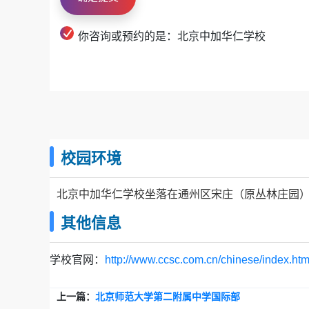
你咨询或预约的是：北京中加华仁学校
校园环境
北京中加华仁学校坐落在通州区宋庄（原丛林庄园）
其他信息
• 小班教学：
平均师生配比1:6，每班学生不超过30人，确
学校官网：
http://www.ccsc.com.cn/chinese/index.ht
• 分层教学：
通过分层、分类、一生一案，确保适合不同层
上一篇：
北京师范大学第二附属中学国际部