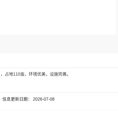
，占地110亩，环境优美，设施完善。
保个性化指导。
m
信息更新日期：
2026-07-08
次学生水平。