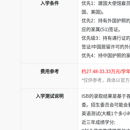
入学条件
优先1：建国大使馆雇
学及卡内基梅隆大学（5枚）等；同时在
艺术与
国、美国)。
特艺术学院、芝加哥艺术学院、伯克利音乐学院
优先2：持有外国护照
应的家属(S1)签证。
优先级3：持有通行证的
签证/中国居留许可的
优先4：持中国护照的
费用参考
约27.48-33.33万元/学
*仅供参考，具体以官
入学测试说明
ISB的录取结果是基
进入
中学部
，课程在夯实核心学科与世界语言学
查。招生委员会可能会
视野。
英语测试(大概1个多小
近三年成绩学分;