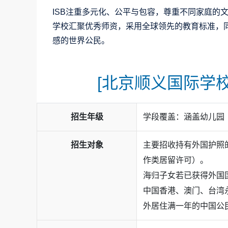
ISB注重多元化、公平与包容，尊重不同家庭的
学校汇聚优秀师资，采用全球领先的教育标准，
感的世界公民。
[北京顺义国际学校
招生年级
学段覆盖：涵盖幼儿园
招生对象
主要招收持有外国护照
作类居留许可）。
ISB2026届毕业生凭借卓越的学术实力与多
海归子女若已获得外国
认可，录取成果丰硕。
ISB为不同学段的学生构建了
系统连贯、选择多
中国香港、澳门、台湾
在
美国方向
，ISB学子展现了强劲的竞争力，不
量课程路径——
英语强化课程（EL+）
与
中英双
外居住满一年的中国公
学伯克利分校（7枚）、加州大学洛杉矶分校（7
在多语言教育领域的领先地位。
堡分校（5枚）、南加州大学（8枚）、纽约大学