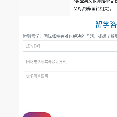
3封全英文教师推荐信(
父母资质(国籍相关)。
留学咨
碰到留学、国际择校等难以解决的问题，或想了解
在
英国方向
，毕业生同样获得了多所
罗素集团名
（5枚）、曼彻斯特大学（4枚）、伦敦国王学院
斯托大学、巴斯大学等，
专业覆盖人文社科、理
在
加拿大方向
，录取集中于该国顶尖研究型大学，
枚）、麦吉尔大学、麦克马斯特大学、滑铁卢大学
高中部
提供四年制大学预科课程，致力于培养学
度。
ISB认为，成功的毕业生不仅体现在优异的考试
在
亚洲及其他地区
，学生获得了香港大学（12枚
精神。
香港
顶尖高校的录取；
日本方向
有早稻田大学、
高中阶段，学生须在四年内修满至少24个学分，
学、莱顿大学学院，以及瑞士的厨艺艺术学院等
践行全球公民责任，展现对社区及世界的积极贡献
1和12年级学生可攻读完整的
IB文凭课程
；也可