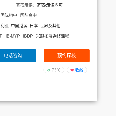
寄宿走读：
寄宿/走读均可
 国际初中 国际高中
大利亚 中国港澳 日本 世界及其他
B-PYP IB-MYP IBDP 兴趣拓展选修课程
电话咨询
预约探校
73℃
收藏