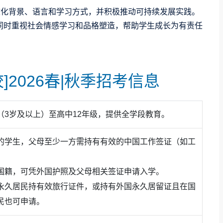
文化背景、语言和学习方式，并积极推动可持续发展实践。
同时重视社会情感学习和品格塑造，帮助学生成长为有责任
]2026春|秋季招考信息
（3岁及以上）至高中12年级，提供全学段教育。
的学生，父母至少一方需持有有效的中国工作签证（如工
元的个人志趣，收获了来自全球多个国家和地区顶尖高校的广泛
国籍，可凭外国护照及父母相关签证申请入学。
元的课程体系
。在
小学部
（EY3至G5），学校提供两种高质
永久居民持有效旅行证件，或持有外国永久居留证且在国
仅斩获了
多所顶尖公立与私立研究型大学
的录取，如加州大
语课程
，后者作为北京国际学校中的首创项目，体现了ISB
民也可申请。
枚）、加州大学圣地亚哥分校（25枚）、密歇根大学安娜
（5枚）、西北大学（2枚）、芝加哥大学（2枚）、布朗大