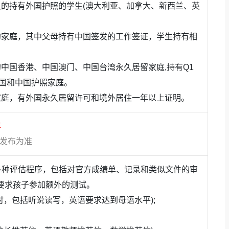
员的持有外国护照的学生(澳大利亚、加拿大、新西兰、英
设计领域
也
表现突出，获得了包括艺术中心设计学院、普瑞
等知名艺术院校的青睐。
的家庭，其中父母持有中国签发的工作签证，学生持有相
中国香港、中国澳门、中国台湾永久居留家庭,持有Q1
外国和中国护照家庭。
家庭，有外国永久居留许可和境外居住一年以上证明。
年
方发布为准
于各种评估程序，包括对官方成绩单、记录和类似文件的审
习的基础上，提供
丰富的选修课
，鼓励学生探索兴趣、拓展
要求孩子参加额外的测试。
时，包括听说读写，英语要求达到母语水平);