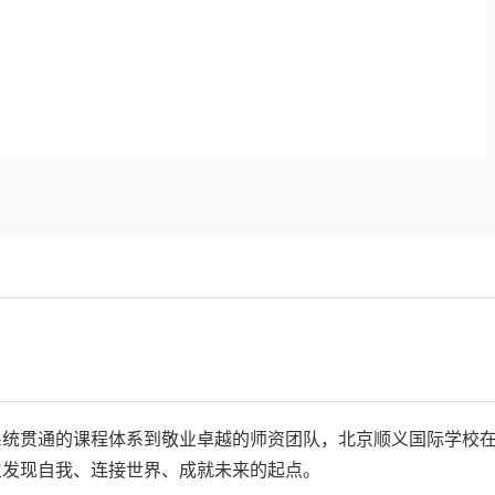
果不仅数量可观，更在国别、院校类型与专业方向上呈现出丰富
的有效性，以及学生在学术素养、综合能力与未来规划上的
系统贯通的课程体系到敬业卓越的师资团队，北京顺义国际学校
生发现自我、连接世界、成就未来的起点。