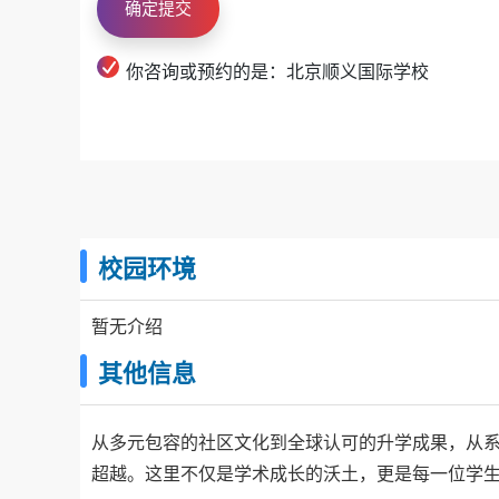
结合ISB校本课程，灵活定制个性化学习路径。
你咨询或预约的是：北京顺义国际学校
校园环境
整体而言，ISB2026届毕业生的大学录取结
的多样性，充分印证了学校个性化升学指导体系
暂无介绍
全面成熟。
其他信息
从多元包容的社区文化到全球认可的升学成果，从
超越。这里不仅是学术成长的沃土，更是每一位学