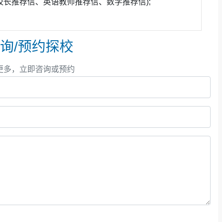
校长推荐信、英语教师推荐信、数学推荐信);
询/预约探校
更多，立即咨询或预约
校
的录取通知，包括伦敦大学学院（4枚）、爱丁堡大学
（4枚）、华威大学（3枚），以及圣安德鲁斯大学、布里
工与艺术等多个领域
。
包括多伦多大学（13枚）、英属哥伦比亚大学（10
等，彰显了ISB学子在北美高等教育体系中的高度认可
生成为具有全球视野、求知欲强、懂得尊重的终身学习者。
成绩上，更在于具备持之以恒的探究习惯和勇于迎接挑战的
）、香港科技大学（7枚）、香港中文大学（5枚）等
中国
上智大学等；
欧洲方向
则包括荷兰的鹿特丹伊拉斯姆斯大
同时需在9至11年级参与学校组织的体验式学习项目，以此
，体现出升学路径的全球化和多元化。
。在课程选择上，ISB获得国际文凭组织（IBO）授权，1
根据自身兴趣与目标，选择单科IB标准或高级水平课程，并