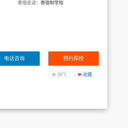
寄宿走读：
寄宿制学校
电话咨询
预约探校
36℃
收藏