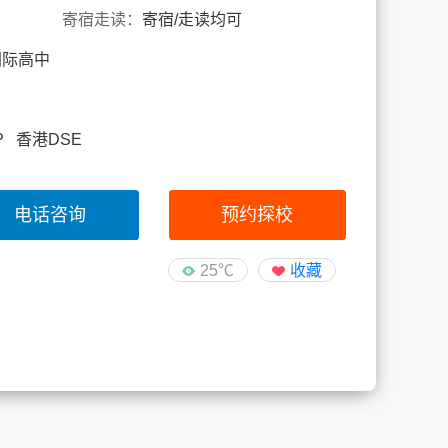
寄宿走读：
寄宿/走读均可
国际高中
BDP 香港DSE
电话咨询
预约探校
25℃
收藏