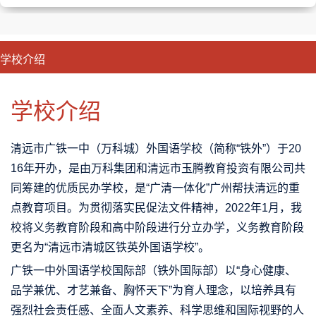
学校介绍
CLOSE
优势特色
课程班型
师资配备
升学成果
学校介绍
清远市广铁一中（万科城）外国语学校（简称“铁外”）于20
16年开办，是由万科集团和清远市玉腾教育投资有限公司共
同筹建的优质民办学校，是“广清一体化”广州帮扶清远的重
点教育项目。为贯彻落实民促法文件精神，2022年1月，我
校将义务教育阶段和高中阶段进行分立办学，义务教育阶段
更名为“清远市清城区铁英外国语学校”。
广铁一中外国语学校国际部（铁外国际部）以“身心健康、
品学兼优、才艺兼备、胸怀天下”为育人理念，以培养具有
强烈社会责任感、全面人文素养、科学思维和国际视野的人