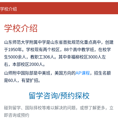
学校介绍
CLOSE
优势特色
课程班型
师资配备
升学成果
学校介绍
山东师范大学附属中学是山东省首批规范化重点高中，创建
于1950年。学校现有两个校区，88个高中教学班，在校学
生5000余人，教职工306人。其中幸福柳校区3000人左
右，本部校区2000人。
山师附中国际部是中美班，美国方向的
AP课程
，招生名额
是60人，有望扩招。
留学咨询/预约探校
碰到留学、国际择校等难以解决的问题，或想了解更多，立
即咨询或预约