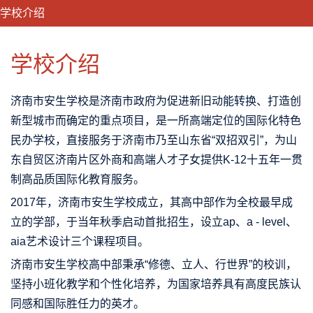
学校介绍
CLOSE
优势特色
课程班型
师资配备
升学成果
学校介绍
济南市安生学校是济南市政府为促进新旧动能转换、打造创
新型城市而确定的重点项目，是一所高端定位的国际化特色
民办学校，直接服务于济南市乃至山东省“双招双引”，为山
东自贸区济南片区外商和高端人才子女提供K-12十五年一贯
制高品质国际化教育服务。
2017年，济南市安生学校成立，其高中部作为全校最早成
立的学部，于当年秋季启动首批招生，设立ap、a - level、
aia艺术设计三个课程项目。
济南市安生学校高中部秉承“修德、立人、行世界”的校训，
坚持小班化教学和个性化培养，为国家培养具有高度民族认
同感和国际胜任力的英才。