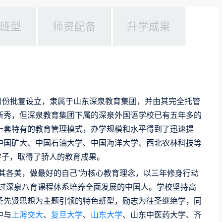
班型
师资配备
升学成果
5月份批复设立，隶属于山东深泉教育集团，并由其完全托管
新秀，但深泉教育集团下属的深泉外国语学校已有五年多的
一套特有的教育管理模式，办学规模和水平得到了迅速提
中国矿大、中国石油大学、中国海洋大学、西北农林科技等
名学子，取得了骄人的教育成果。
其各美，做最好的自己”为核心教育理念，以三年修身行动
，通过深泉八育课程体系培养全面发展的中国人。学校坚持高
圣先贤思想为主题引领的特色班型，励志为往圣继绝学，同
中与
上海交大
、
复旦大学
、
山东大学
、山东中医药大学、齐