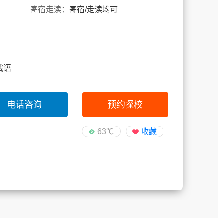
寄宿走读：
寄宿/走读均可
 俄语
电话咨询
预约探校
63℃
收藏