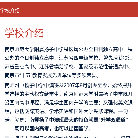
学校介绍
CLOSE
优势特色
课程班型
师资配备
升学成果
学校介绍
南京师范大学附属扬子中学是区属公办全日制独立高中，是
公办的全日制独立高中，江苏省四星级学校，曾先后获得江
苏省重点高中、江苏省模范学校、国家级示范性普通高中、
南京市“十五”教育发展先进单位等多项荣誉。
南师附中扬子中学中澳班从2007年9月创办至今，始终把升
学选择的主动权交给学生。南京师范大学附属扬子中学既开
设国内高中课程，满足学生国内升学的需要；又强化英文课
程，包括交际英语、学术英语和国外大学先修课程。一句
话，就是：
南师扬子中澳班最大的特色就是“升学双通道”
——既可以国内高考，也可以出国留学
。