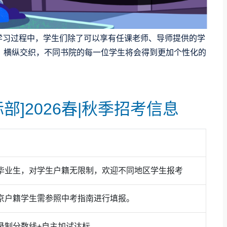
。在学习过程中，学生们除了可以享有任课老师、导师提供的学
。横纵交织，不同书院的每一位学生将会得到更加个性化的
部]2026春|秋季招考信息
更精准的“个性化培养”帮助学生认知自我、挖掘潜能。十
、
90余种专业录取
，共计
斩获5600余封世界百强名校
录取
名校——
毕业生，对学生户籍无限制，欢迎不同地区学生报考
全球前10
名校录取
全球前30
名校录取
京户籍学生需参照中考指南进行填报。
全球前50
名校录取
全球前100
大学录取
录制分数线+自主加试达标