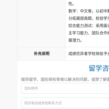
学
等诸多日本名校Offer。
VEX机器人课程
性。
数学：中文卷，以初中
美国方向：
100%
斩获
全美前50
录取通知
✓
分拓展提高题，检验学
艺术方向：
成就
百余位学生
世界顶尖艺术
✓
综合能力测试：采用面
学、纽约视觉艺术学院、帕森斯设计学
主学习能力、团队合作
计学院
等顶级艺术名校录取。
展潜力。
补充说明
成绩优异者学校将给予
留学咨
碰到留学、国际择校等难以解决的问题，或想了解