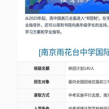
从2023年起，雨中国高已全面进入“书院制”
业指导外，还可以得到书院内高年级学长的支持
学习方案和学业指导。
[南京雨花台中学国际
雨中国高生涯规划以学生的终身发展为目标，以
班级名额
统招计划140人
二年来，历届毕业生被全球
10多个国家及地区
通知书，
千余位学生
从雨中国高走向世界顶尖
招生对象
面向全国招收应届初三
23%
被
48%
被
录取方式
中考实施平行志愿，南
92%
被
100%
被
入学条件
中考成绩达到学校统招