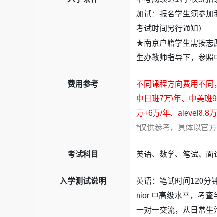
加试：报名学生须参加
英国方向：
2024届毕业生
“牛剑”双满贯
✓
考试时间另行通知）
学生
97%
录英国方向取
全英前20
名校，
★南京户籍学生需按志
科创课程
加拿大方向：
加拿大
前3名校
录取率
90%
✓
生办教师指导下，参照
“格物致知，析物明理”
澳洲方向：
98%
被
澳洲前3名校
录取。
✓
我校格物坊创新实验基地
费用参考
不同课程方向费用不同，7
新加坡方向：
多位学生录取
新加坡国立
✓
作为学校培养创新人才的重要平台
中日班7万\年、中美班9.
金；
开设了包括人工智能、
VEX机器人
、无人机在内
万+6万/年、alevel8.8
中国香港及澳门方向：四十余位学生
被
✓
一系列特色课程
*仅供参考，具体以官
学、香港城市大学、澳门城市大学等港澳
这些课程不仅涵盖了当前科技领域的前沿技术
德国方向：
斩获
近两百封
德国名校录取
✓
考试科目
英语、数学、笔试、面
而且通过实践操作和项目驱动的教学模式
塔特工业大学、德累斯顿工业大学、卡
激发了学生的创新思维和动手能力
U9及精英大学录取率高达82%
。
入学测试说明
英语：笔试时间120分
为他们将来在科技领域的深入研究和职业发展
日本方向：
累计收获
百余封
日本名校录
nior 中高级水平，
✓
奠定了坚实的基础
智大学、北海道大学、同志社大学、立
一对一交流，从日常生