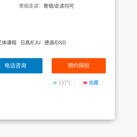
寄宿走读：
寄宿/走读均可
AP 艺体课程 日高/EJU 德语/DSD
电话咨询
预约探校
137℃
收藏