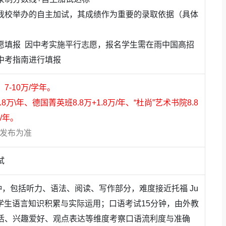
我校举办的自主加试，其成绩作为重要的录取依据（具体
，
1人录取剑桥大学，1人录取牛津大学
。
英国排名
前10
的大学录取超过
86%
；
愿填报 因中考实施平行志愿，报名学生需在雨中国高招
、加拿大
前5名校
录取率
100%
；
中考指南进行填报
-10万/学年。
大学、南洋理工大学
，并获得高额奖学
8万\年、德国菁英班8.8万+1.8万/年、“杜尚”艺术书院8.8
的
万/年。
香港大学、香港中文大学、香港理工大
方发布为准
地区名校录取。
，慕尼黑工业大学、慕尼黑大学、达姆施
试
尔斯鲁厄理工学院等德国名校悉数斩获，
T
钟，包括听力、语法、阅读、写作部分，难度接近托福 Ju
取，斩获
早稻田大学、庆应义塾大学、上
考查学生语言知识积累与实际运用；口语考试15分钟，由外教
命馆大学、武藏野美术大学、大阪艺术大
活、兴趣爱好、观点表达等维度考察口语流利度与准确