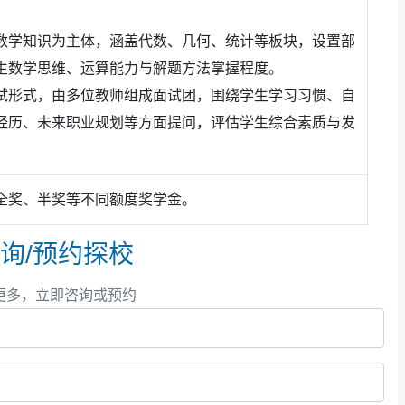
数学知识为主体，涵盖代数、几何、统计等板块，设置部
书。
生数学思维、运算能力与解题方法掌握程度。
名校梦想，近50位学生
斩获
伦敦艺术大
试形式，由多位教师组成面试团，围绕学生学习习惯、自
院、马兰欧尼时装学院、萨凡纳艺术与设
经历、未来职业规划等方面提问，评估学生综合素质与发
全奖、半奖等不同额度奖学金。
询/预约探校
更多，立即咨询或预约