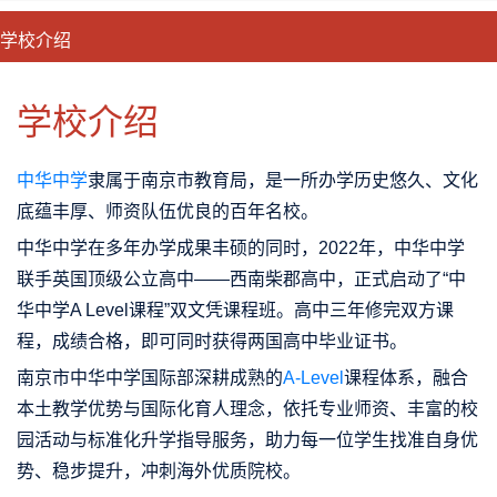
学校介绍
CLOSE
优势特色
课程班型
师资配备
升学成果
学校介绍
中华中学
隶属于南京市教育局，是一所办学历史悠久、文化
底蕴丰厚、师资队伍优良的百年名校。
中华中学在多年办学成果丰硕的同时，2022年，中华中学
联手英国顶级公立高中——西南柴郡高中，正式启动了“中
华中学A Level课程”双文凭课程班。高中三年修完双方课
程，成绩合格，即可同时获得两国高中毕业证书。
南京市中华中学国际部深耕成熟的
A-Level
课程体系，融合
本土教学优势与国际化育人理念，依托专业师资、丰富的校
园活动与标准化升学指导服务，助力每一位学生找准自身优
势、稳步提升，冲刺海外优质院校。