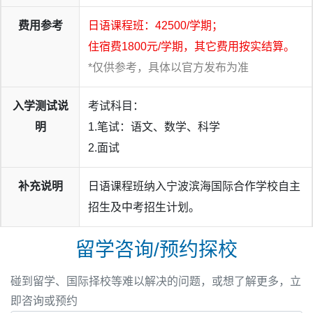
费用参考
日语课程班：42500/学期；
住宿费1800元/学期，其它费用按实结算。
*仅供参考，具体以官方发布为准
入学测试说
考试科目：
明
1.笔试：语文、数学、科学
2.面试
补充说明
日语课程班纳入宁波滨海国际合作学校自主
招生及中考招生计划。
「滨海日语课程班」
是宁波滨海国际合作学校专门为有志于
赴日本留学的中国学生精心设计的国际化课程班级，以普通
留学咨询/预约探校
高中课程为基础，日本留考课程为辅助，包括日语语言课程
及日本留学生考试课程，是宁波唯一一家专门针对日本留考
碰到留学、国际择校等难以解决的问题，或想了解更多，立
课程，且最早将学考与日本留考课程融合学校之一。学校为
即咨询或预约
学生提供丰富的学院社团课活动。给想要去日本留学的学生