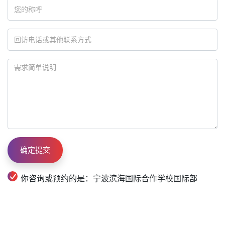
提供了全方位的培养和指导，所有一线全职教师具有硕士和
博士学位，并具有多年留日经历，日高班采用20人左右的小
班化教学方式，助力学生未来发展。
日语课程
自入学起开始零基础授课，在课程中占比最大。从课堂趣味
性出发，高一夯实日语基础
听说读写
能力；高二开始日语中
级阶段学习；高三重心为JLPT-N2/N1、EJU相关科目学
习。
学考课程
保留国内课程体系，在完成高中的学业水平考试后，可获得
浙江省教育厅颁发的高中毕业证书并赴日留学。
你咨询或预约的是：宁波滨海国际合作学校国际部
留考课程
高二阶段进行文理科分班开设留考课程，高二下即可参加留
学生考试，赴日前有3次留考机会，可取最好成绩报考大