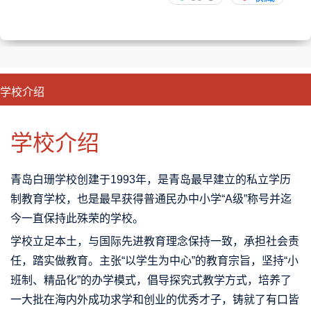
学校介绍
CLOSE
优势特色
课程班型
师资配备
升学成果
学校介绍
青岛白珊学校创建于1993年，是青岛最早建立的私立学历
制教育学校，也是最早获得普通民办中小学“A级”称号并迄
今一直保持此殊荣的学校。
学校立足本土，与国际先进教育理念保持一致，承担社会责
任，踏实做教育。主张“以学生为中心”的教育宗旨，坚持“小
班制、精品化”的办学模式，倡导探究式教学方式，培养了
一大批在海内外成功求学和创业的优秀才子，铸就了有口皆