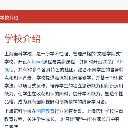
学校介绍
CLOSE
优势特色
课程班型
师资配备
升学成果
学校介绍
上海诺科学校，是一所学术性强、管理严格的“文理学院式”
学校，开设
A-Level
课程与美高课程，并同时开设20余门
AP
课程
，并有30多个各具特色的社团。结合不同学生的自身特
点和知识背景，学校提供走课制和分层教学，并基于PBL教
学法，以项目式运作，培养学生的独立思辨能力和创新运用
能力，使学生在收获知识的同时，提升学术能力，塑造个性
品格，成为具有国际视野和创新精神的终身学习者。
上海诺科学校在
国际教育
行业素有美誉。上海诺科学校注重
教育过程，关注学生成长，以“普娃”变“牛娃”在家长群中有
口皆碑。