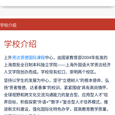
学校介绍
CLOSE
优势特色
课程班型
师资配备
升学成果
学校介绍
上外
贤达贤德国际课程
中心，由国家教育部2004年批准的
上海首批全日制本科独立学院——上海外国语大学贤达经济
人文学院创办而成。学校现有虹口、崇明两个校区。
坚持以学生的发展为中心，坚守“立德树人”的根本使命，弘
扬“贤者惟德、达者善事”的校训，紧紧围绕“具有高尚情怀、
全球视野和跨文化交流沟通能力的复合型、应用型人才”培
养目标，积极探索“外语+”“数字+”复合型人才培养模式，推
进新文科建设，强化国际化特色办学，提高教育教学质量，