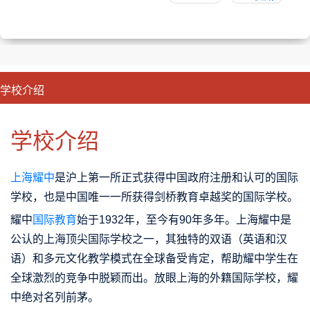
学校介绍
CLOSE
优势特色
课程班型
师资配备
升学成果
学校介绍
上海耀中
是沪上第一所正式获得中国政府注册和认可的国际
学校，也是中国唯一一所获得剑桥教育卓越奖的国际学校。
耀中
国际教育
始于1932年，至今有90年多年。上海耀中是
公认的上海顶尖国际学校之一，其独特的双语（英语和汉
语）和多元文化教学模式在全球备受肯定，帮助耀中学生在
全球激烈的竞争中脱颖而出。放眼上海的外籍国际学校，耀
中绝对名列前茅。